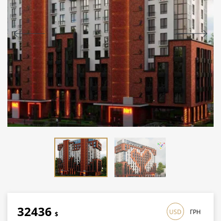
32436
USD
ГРН
$