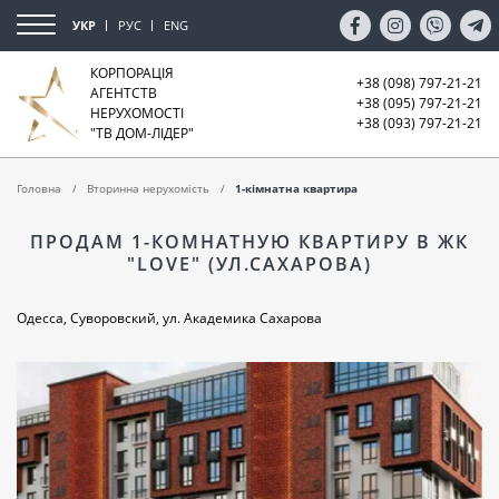
УКР
РУС
ENG
КОРПОРАЦІЯ
+38 (098) 797-21-21
АГЕНТСТВ
+38 (095) 797-21-21
НЕРУХОМОСТІ
+38 (093) 797-21-21
"ТВ ДОМ-ЛІДЕР"
Головна
Вторинна нерухомість
1-кімнатна квартира
ПРОДАМ 1-КОМНАТНУЮ КВАРТИРУ В ЖК
"LOVE" (УЛ.САХАРОВА)
Одесса, Суворовский, ул. Академика Сахарова