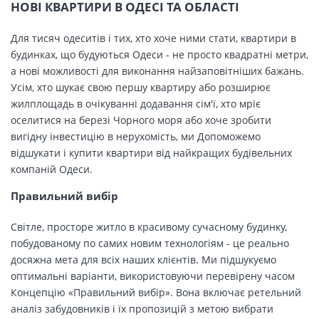
НОВІ КВАРТИРИ В ОДЕСІ ТА ОБЛАСТІ
Для тисяч одеситів і тих, хто хоче ними стати, квартири в
будинках, що будуються Одеси - не просто квадратні метри,
а нові можливості для виконання найзаповітніших бажань.
Усім, хто шукає свою першу квартиру або розширює
жилплощадь в очікуванні додавання сім'ї, хто мріє
оселитися на березі Чорного моря або хоче зробити
вигідну інвестицію в нерухомість, ми Допоможемо
відшукати і купити квартири від найкращих будівельних
компаній Одеси.
Правильний вибір
Світле, просторе житло в красивому сучасному будинку,
побудованому по самих новим технологіям - це реально
досяжна мета для всіх наших клієнтів. Ми підшукуємо
оптимальні варіанти, використовуючи перевірену часом
Концепцію «Правильний вибір». Вона включає ретельний
аналіз забудовників і їх пропозицій з метою вибрати