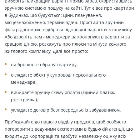
Виберіть найкращий варіант прямо зараз, скориставшись
зручною системою пошуку на сайті. Тут є все про квартири
в будинках, що будуються: ціни, планування,
місцезнаходження, терміни здачі. Простий та зручний
фільтр допоможе відібрати відповідні варіанти за хвилину.
Або дзвоніть нам - менеджери запропонують варіанти за
кращою ціною, розкажуть про плюси та мінуси кожного
житлового комплексу. Далі все просто:
ви бронюєте обрану квартиру;
оглядаєте об'єкт у супроводі персонального
менеджера;
вибираєте зручну схему оплати (єдиний платіж,
розстрочка);
укладаєте договір безпосередньо із забудовником.
Приїжджайте до нашого відділу продажів, щоб особисто
поговорити з ведучими експертами в будь-якій агенції, що
входить до Корпорації та здобути незалежну оцінку всіх