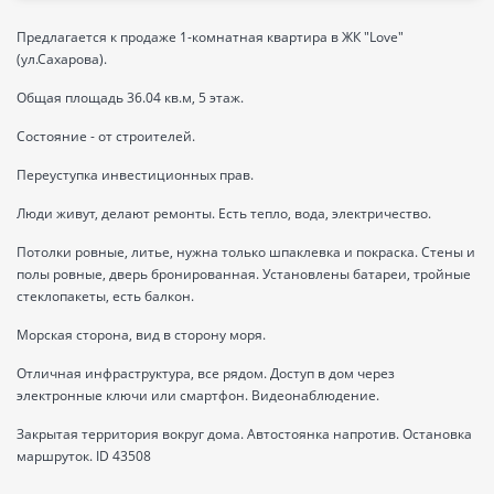
Предлагается к продаже 1-комнатная квартира в ЖК "Love"
(ул.Сахарова).
Общая площадь 36.04 кв.м, 5 этаж.
Состояние - от строителей.
Переуступка инвестиционных прав.
Люди живут, делают ремонты. Есть тепло, вода, электричество.
Потолки ровные, литье, нужна только шпаклевка и покраска. Стены и
полы ровные, дверь бронированная. Установлены батареи, тройные
стеклопакеты, есть балкон.
Морская сторона, вид в сторону моря.
Отличная инфраструктура, все рядом. Доступ в дом через
электронные ключи или смартфон. Видеонаблюдение.
Закрытая территория вокруг дома. Автостоянка напротив. Остановка
маршруток. ID 43508