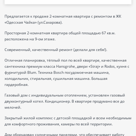
Предлагается к продаже 2-комнатная квартира с ремонтом в ЖК
«Одесская Чайка» (ул.Сахарова).
Просторная 2-комнатная квартира общей площадью 67 кв.м.
расположена на 9-ом этаже.
Современный, качественный ремонт (делали для себя!).
Отличная планировка, тёплый пол по всей квартире, качественная
сантехника премиум класса Hansgrohe, двери «Straj» и Rodos, кухня с
фурнитурой Blum. Техника Bosch посудомоечная машина,
холодильник, стиральная, сушильная машина. Большая
гардеробная.
Газовый дом с индивидуальным отоплением, установлен газовый
двухконтурный котел. Кондиционер. В квартире продумано все до
мелочей.
Закрытый жилой комплекс с детской площадкой и всем необходимым
для комфортного проживания, камеры по всей территории.
Дом оборудован солнечными панелями, что обеспечивает работу