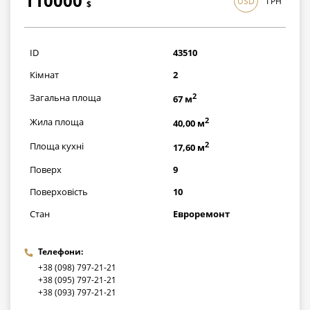
110000
USD
ГРН
$
3190000
грн
ID
43510
Кімнат
2
2
Загальна площа
67 м
2
Жила площа
40,00 м
2
Площа кухні
17,60 м
Поверх
9
Поверховість
10
Стан
Евроремонт
Телефони:
+38 (098) 797-21-21
+38 (095) 797-21-21
+38 (093) 797-21-21