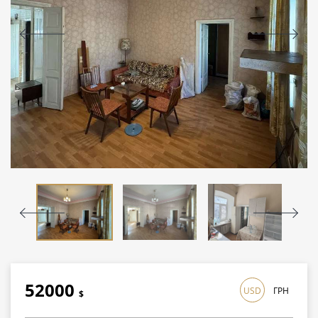
52000
USD
ГРН
$
1508000