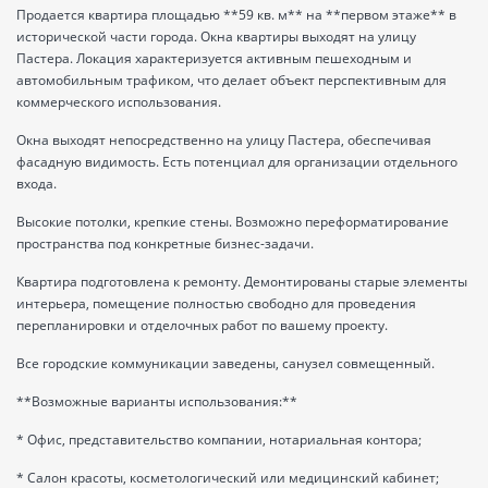
Продается квартира площадью **59 кв. м** на **первом этаже** в
исторической части города. Окна квартиры выходят на улицу
Пастера. Локация характеризуется активным пешеходным и
автомобильным трафиком, что делает объект перспективным для
коммерческого использования.
Окна выходят непосредственно на улицу Пастера, обеспечивая
фасадную видимость. Есть потенциал для организации отдельного
входа.
Высокие потолки, крепкие стены. Возможно переформатирование
пространства под конкретные бизнес-задачи.
Квартира подготовлена к ремонту. Демонтированы старые элементы
интерьера, помещение полностью свободно для проведения
перепланировки и отделочных работ по вашему проекту.
Все городские коммуникации заведены, санузел совмещенный.
**Возможные варианты использования:**
* Офис, представительство компании, нотариальная контора;
* Салон красоты, косметологический или медицинский кабинет;