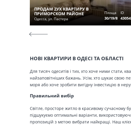
ПРОДАМ 2УХ КВАРТИРУ В
Площа
ID
ПРИМОРСКОМ РАЙОНЕ
30/19/8
43054
Одесса, ул. Пастера
НОВІ КВАРТИРИ В ОДЕСІ ТА ОБЛАСТІ
Для тисяч одеситів і тих, хто хоче ними стати, к
найзаповітніших бажань. Усім, хто шукає свою п
моря або хоче зробити вигідну інвестицію в нер
Правильний вибір
Світле, просторе житло в красивому сучасному бу
підшукуємо оптимальні варіанти, використовуючи
пропозицій з метою вибрати найкращі. Наш клієн