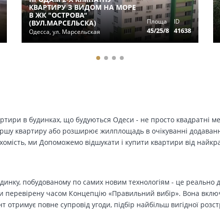
КВАРТИРУ З ВИДОМ НА МОРЕ
В ЖК "ОСТРОВА"
Площа
ID
(ВУЛ.МАРСЕЛЬСКА)
45/25/8
41638
Одесса, ул. Марсельская
вартири в будинках, що будуються Одеси - не просто квадратні м
ершу квартиру або розширює жилплощадь в очікуванні додавання 
ухомість, ми Допоможемо відшукати і купити квартири від найк
динку, побудованому по самих новим технологіям - це реально д
 перевірену часом Концепцію «Правильний вибір». Вона включа
т отримує повне супровід угоди, підбір найбільш вигідної розс