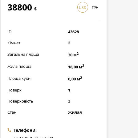
38800
USD
ГРН
$
1125200
грн
ID
43628
Кімнат
2
2
Загальна площа
30 м
2
Жила площа
18,00 м
2
Площа кухні
6,00 м
Поверх
1
Поверховість
3
Стан
Жилая
Телефони: