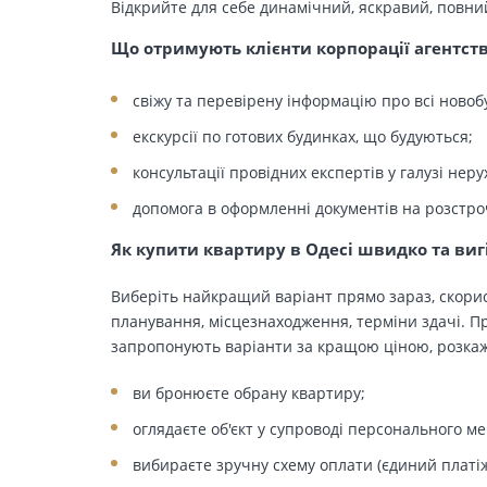
Відкрийте для себе динамічний, яскравий, повни
Що отримують клієнти корпорації агентст
свіжу та перевірену інформацію про всі новоб
екскурсії по готових будинках, що будуються;
консультації провідних експертів у галузі неру
допомога в оформленні документів на розстро
Як купити квартиру в Одесі швидко та виг
Виберіть найкращий варіант прямо зараз, скорис
планування, місцезнаходження, терміни здачі. Пр
запропонують варіанти за кращою ціною, розкажу
ви бронюєте обрану квартиру;
оглядаєте об'єкт у супроводі персонального м
вибираєте зручну схему оплати (єдиний платіж