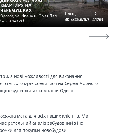
ДВУХКОМНАТНУЮ
ПРОДА
КВАРТИРУ НА
КВАРТИ
ЧЕРЕМУШКАХ
Площа
ID
ЕЛИСАВ
Одесса, ул. Ивана и Юрия Лип
40,4/25,6/5,7
41769
(ул. Гайдара)
Одесса, 
етри, а нові можливості для виконання
сім'ї, хто мріє оселитися на березі Чорного
ращих будівельних компаній Одеси.
осяжна мета для всіх наших клієнтів. Ми
є ретельний аналіз забудовників і їх
трочки для покупки новобудови.