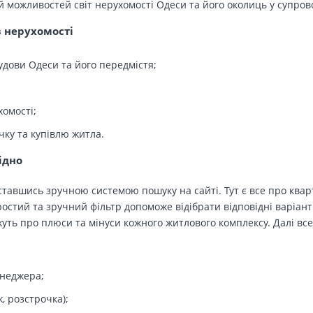
й можливостей світ нерухомості Одеси та його околиць у супров
в нерухомості
удови Одеси та його передмістя;
хомості;
чку та купівлю житла.
ідно
тавшись зручною системою пошуку на сайті. Тут є все про кварт
остий та зручний фільтр допоможе відібрати відповідні варіант
ть про плюси та мінуси кожного житлового комплексу. Далі все
енеджера;
, розстрочка);