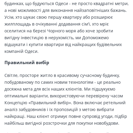
будинках, що будуються Одеси - не просто квадратні метри,
а нові можливості для виконання найзаповітніших бажань.
Усім, хто шукає свою першу квартиру або розширює
жилплощадь в очікуванні додавання сім'ї, хто мріє
оселитися на березі Чорного моря або хоче зробити
вигідну інвестицію в нерухомість, ми Допоможемо
відшукати і купити квартири від найкращих будівельних
компаній Одеси.
Правильний вибір
Світле, просторе житло в красивому сучасному будинку,
побудованому по самих новим технологіям - це реально
досяжна мета для всіх наших клієнтів. Ми підшукуємо
оптимальні варіанти, використовуючи перевірену часом
Концепцію «Правильний вибір». Вона включає ретельний
аналіз забудовників і їх пропозицій з метою вибрати
найкращі. Наш клієнт отримує повне супровід угоди, підбір
найбільш вигідної розстрочки для покупки новобудови.