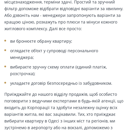
місцезнаходження, терміни здачі. Простий та зручний
фільтр допоможе відібрати відповідні варіанти за хвилину.
Або дзвоніть нам - менеджери запропонують варіанти за
кращою ціною, розкажуть про плюси та мінуси кожного
житлового комплексу. Далі все просто:
ви бронюєте обрану квартиру;
оглядаєте об'єкт у супроводі персонального
менеджера;
вибираєте зручну схему оплати (єдиний платіж,
розстрочка);
укладаєте договір безпосередньо із забудовником.
Приїжджайте до нашого відділу продажів, щоб особисто
поговорити з ведучими експертами в будь-якій агенції, що
входить до Корпорації та здобути незалежну оцінку всіх
варіантів житла, які вас зацікавили. Тих, хто приїжджає
вибирати квартиру в Одесі з інших міст та регіонів, ми
зустрінемо в аеропорту або на вокзалі, допоможемо з