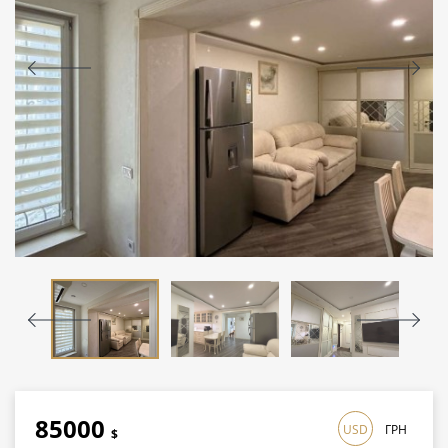
85000
USD
ГРН
$