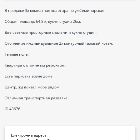
В продаже 3х комнатная квартира по ул.Семинарская.
Общая площадь 64.8м, кухня студия 26м.
Две светлые просторные спальни и кухня студия.
Отопление индивидуальное 2х контурный газовый котел.
Теплые полы.
Квартира с отличным ремонтом.
Есть парковка возле дома.
Центр, жд вокзал,море рядом.
Отличная транспортная развязка.
ID 43676
Електронна адреса: