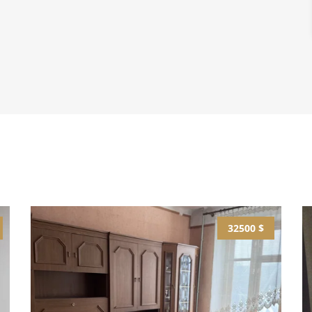
32500 $