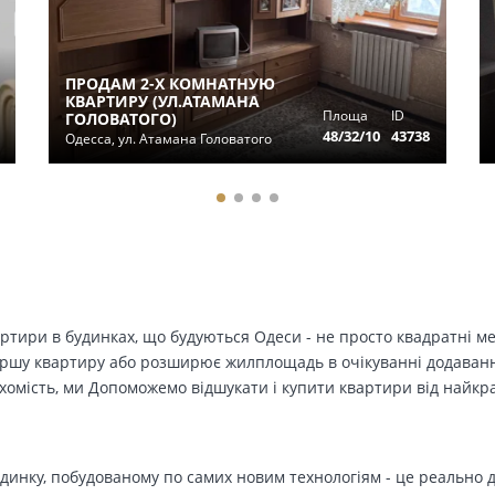
ПРОДАМ 2-Х КОМНАТНУЮ
КВАРТИРУ (УЛ.АТАМАНА
Площа
ID
ГОЛОВАТОГО)
48/32/10
43738
Одесса, ул. Атамана Головатого
вартири в будинках, що будуються Одеси - не просто квадратні м
ершу квартиру або розширює жилплощадь в очікуванні додавання 
ухомість, ми Допоможемо відшукати і купити квартири від найк
динку, побудованому по самих новим технологіям - це реально д