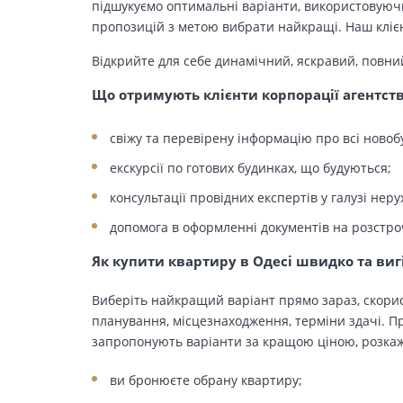
підшукуємо оптимальні варіанти, використовуючи
пропозицій з метою вибрати найкращі. Наш клієн
Відкрийте для себе динамічний, яскравий, повни
Що отримують клієнти корпорації агентст
свіжу та перевірену інформацію про всі новоб
екскурсії по готових будинках, що будуються;
консультації провідних експертів у галузі неру
допомога в оформленні документів на розстро
Як купити квартиру в Одесі швидко та виг
Виберіть найкращий варіант прямо зараз, скорис
планування, місцезнаходження, терміни здачі. Пр
запропонують варіанти за кращою ціною, розкажу
ви бронюєте обрану квартиру;