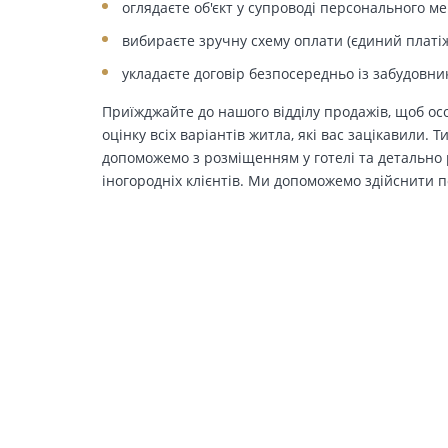
оглядаєте об'єкт у супроводі персонального м
вибираєте зручну схему оплати (єдиний платіж
укладаєте договір безпосередньо із забудовни
Приїжджайте до нашого відділу продажів, щоб осо
оцінку всіх варіантів житла, які вас зацікавили. 
допоможемо з розміщенням у готелі та детально р
іногородніх клієнтів. Ми допоможемо здійснити п