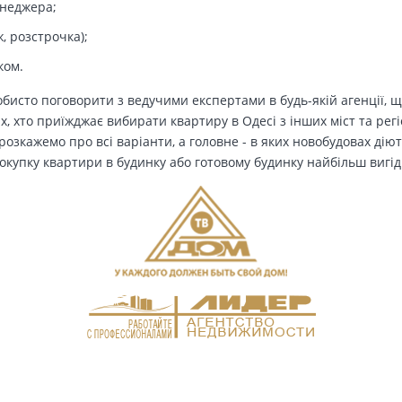
енеджера;
, розстрочка);
ком.
бисто поговорити з ведучими експертами в будь-якій агенції, щ
Тих, хто приїжджає вибирати квартиру в Одесі з інших міст та рег
озкажемо про всі варіанти, а головне - в яких новобудовах дію
окупку квартири в будинку або готовому будинку найбільш вигід