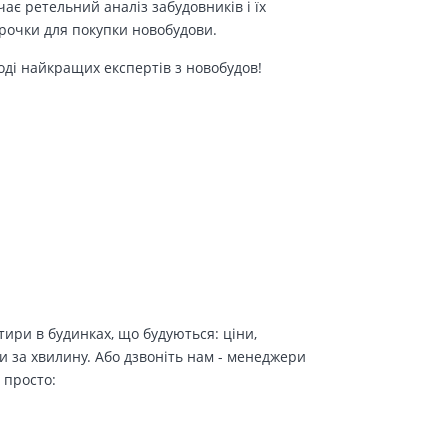
є ретельний аналіз забудовників і їх
трочки для покупки новобудови.
оді найкращих експертів з новобудов!
ири в будинках, що будуються: ціни,
и за хвилину. Або дзвоніть нам - менеджери
 просто: