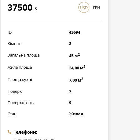
37500
USD
ГРН
$
1087500
грн
ID
43694
Кімнат
2
2
Загальна площа
45 м
2
Жила площа
24,00 м
2
Площа кухні
7,00 м
Поверх
7
Поверховість
9
Стан
Жилая
Телефони: