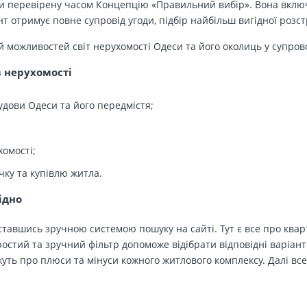
 перевірену часом Концепцію «Правильний вибір». Вона включа
т отримує повне супровід угоди, підбір найбільш вигідної розс
й можливостей світ нерухомості Одеси та його околиць у супров
в нерухомості
удови Одеси та його передмістя;
хомості;
чку та купівлю житла.
ідно
тавшись зручною системою пошуку на сайті. Тут є все про кварт
остий та зручний фільтр допоможе відібрати відповідні варіант
ть про плюси та мінуси кожного житлового комплексу. Далі все