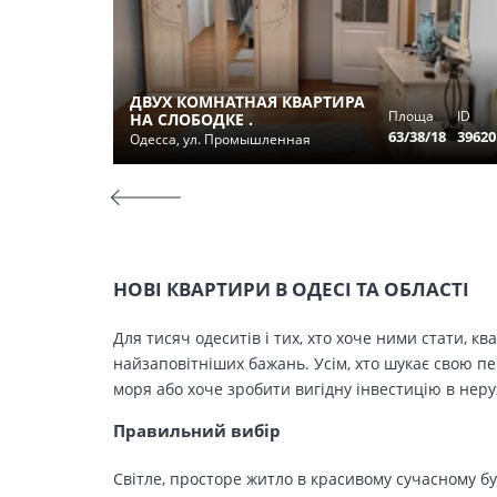
ДВУХ КОМНАТНАЯ КВАРТИРА
Площа
ID
НА СЛОБОДКЕ .
63/38/18
39620
Одесса, ул. Промышленная
НОВІ КВАРТИРИ В ОДЕСІ ТА ОБЛАСТІ
Для тисяч одеситів і тих, хто хоче ними стати, к
найзаповітніших бажань. Усім, хто шукає свою п
моря або хоче зробити вигідну інвестицію в нер
Правильний вибір
Світле, просторе житло в красивому сучасному бу