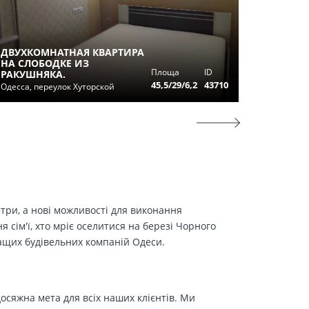
ДВУХКОМНАТНАЯ КВАРТИРА
2-Х КО
НА СЛОБОДКЕ ИЗ
НОВОМ 
Площа
ID
РАКУШНЯКА.
СЛОБО
45,5/29/6,2
43710
Одесса, переулок Хуторской
Одесса, у
етри, а нові можливості для виконання
сім'ї, хто мріє оселитися на березі Чорного
ращих будівельних компаній Одеси.
осяжна мета для всіх наших клієнтів. Ми