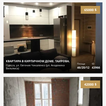
65000 $
КВАРТИРА В КИРПИЧНОМ ДОМЕ. ТАИРОВА.
Площа
ID
Одесса, ул. Евгения Чикаленко (ул. Академика
46/20/12
43966
Вильямса)
42000 $