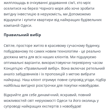
жилплощадь в очікуванні додавання сім'ї, хто мріє
оселитися на березі Чорного моря або хоче зробити
вигідну інвестицію в нерухомість, ми Допоможемо
відшукати і купити квартири від найкращих будівельних
компаній Одеси.
Правильний вибір
Світле, просторе житло в красивому сучасному будинку,
побудованому по самих новим технологіям - це реально
досяжна мета для всіх наших клієнтів. Ми підшукуємо
оптимальні варіанти, використовуючи перевірену часом
Концепцію «Правильний вибір». Вона включає ретельний
аналіз забудовників і їх пропозицій з метою вибрати
найкращі. Наш клієнт отримує повне супровід угоди, підбір
найбільш вигідної розстрочки для покупки новобудови.
Відкрийте для себе динамічний, яскравий, повний
можливостей світ нерухомості Одеси та його околиць у
супроводі найкращих експертів з новобудов!