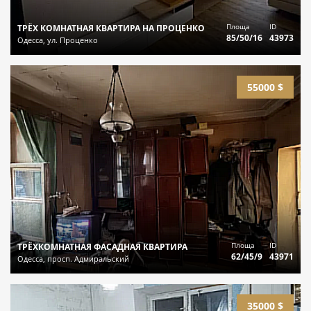
Площа
ID
ТРЁХ КОМНАТНАЯ КВАРТИРА НА ПРОЦЕНКО
85/50/16
43973
Одесса, ул. Проценко
55000 $
Площа
ID
ТРЁХКОМНАТНАЯ ФАСАДНАЯ КВАРТИРА
62/45/9
43971
Одесса, просп. Адмиральский
35000 $