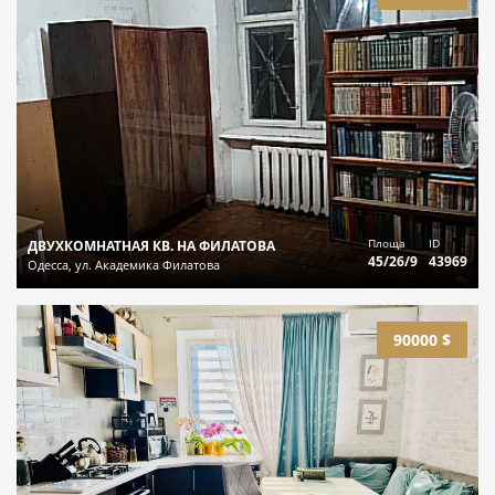
Площа
ID
ДВУХКОМНАТНАЯ КВ. НА ФИЛАТОВА
45/26/9
43969
Одесса, ул. Академика Филатова
90000 $