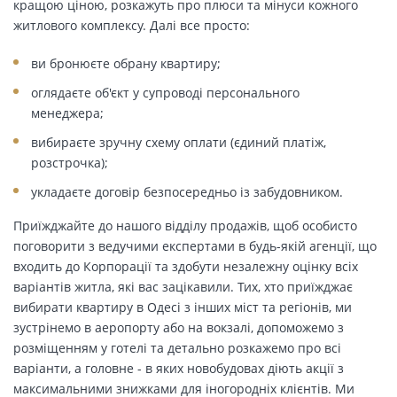
кращою ціною, розкажуть про плюси та мінуси кожного
житлового комплексу. Далі все просто:
ви бронюєте обрану квартиру;
оглядаєте об'єкт у супроводі персонального
менеджера;
вибираєте зручну схему оплати (єдиний платіж,
розстрочка);
укладаєте договір безпосередньо із забудовником.
Приїжджайте до нашого відділу продажів, щоб особисто
поговорити з ведучими експертами в будь-якій агенції, що
входить до Корпорації та здобути незалежну оцінку всіх
варіантів житла, які вас зацікавили. Тих, хто приїжджає
вибирати квартиру в Одесі з інших міст та регіонів, ми
зустрінемо в аеропорту або на вокзалі, допоможемо з
розміщенням у готелі та детально розкажемо про всі
варіанти, а головне - в яких новобудовах діють акції з
максимальними знижками для іногородніх клієнтів. Ми