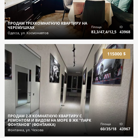
ПРОДАМ ТРЕХКОМНАТНУЮ КВАРТИРУ НА
Площа
ID
ЧЕРЕМУШКАХ
83,3/47,4/12,5
43968
Одесса, ул. Космонавтов
115000 $
ПРОДАМ 2-Х КОМНАТНУЮ КВАРТИРУ С
РЕМОНТОМ И ВИДОМ НА МОРЕ В ЖК "ПАРК
Площа
ID
ФОНТАНОВ" (ФОНТАНКА)
60/35/18
43967
Фонтанка, ул. Чехова