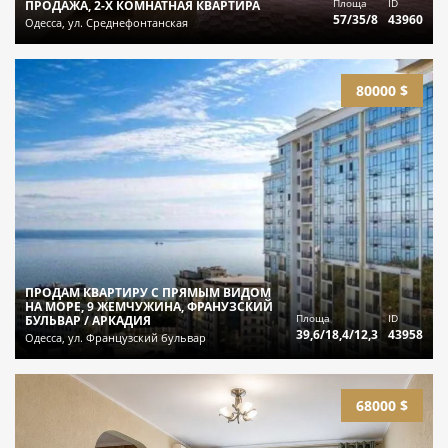
Площа
ID
ПРОДАЖА, 2-Х КОМНАТНАЯ КВАРТИРА
57/35/8
43960
Одесса, ул. Среднефонтанская
80000 $
ПРОДАМ КВАРТИРУ С ПРЯМЫМ ВИДОМ
НА МОРЕ, 9 ЖЕМЧУЖИНА, ФРАНУЗСКИЙ
Площа
ID
БУЛЬВАР / АРКАДИЯ
39,6/18,4/12,3
43958
Одесса, ул. Французский бульвар
68000 $