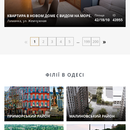
Площа
ID
КВАРТИРА В НОВОМ ДОМЕ С ВИДОМ НА МОРЕ.
42/18/10
43955
Лиманка, ул. Жемчужная
«
»
1
2
3
4
5
…
199
200
ФІЛІЇ В ОДЕСІ
ПРИМОРСЬКИЙ РАЙОН
МАЛИНОВСЬКИЙ РАЙОН