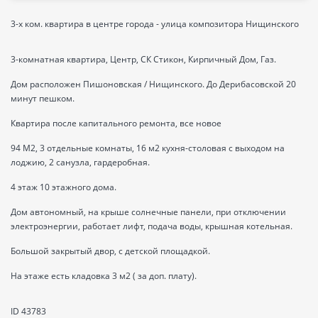
3-х ком. квартира в центре города - улица композитора Нищинского
3-комнатная квартира, Центр, СК Стикон, Кирпичный Дом, Газ.
Дом расположен Пишоновская / Нищинского. До Дерибасовской 20
минут пешком.
Квартира после капитального ремонта, все новое
94 M2, 3 отдельные комнаты, 16 м2 кухня-столовая с выходом на
лоджию, 2 санузла, гардеробная.
4 этаж 10 этажного дома.
Дом автономный, на крыше солнечные панели, при отключении
электроэнергии, работает лифт, подача воды, крышная котельная.
Большой закрытый двор, с детской площадкой.
На этаже есть кладовка 3 м2 ( за доп. плату).
ID 43783