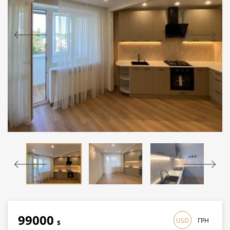
99000
USD
ГРН
$