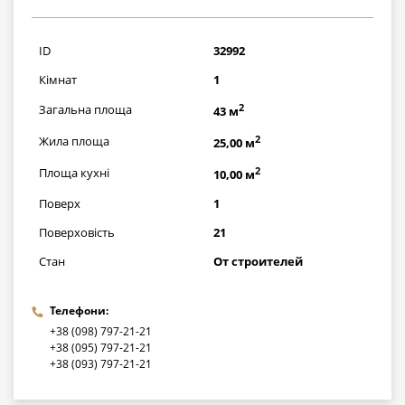
870000
грн
ID
32992
Кімнат
1
2
Загальна площа
43 м
2
Жила площа
25,00 м
2
Площа кухні
10,00 м
Поверх
1
Поверховість
21
Стан
От строителей
Телефони:
+38 (098) 797-21-21
+38 (095) 797-21-21
+38 (093) 797-21-21