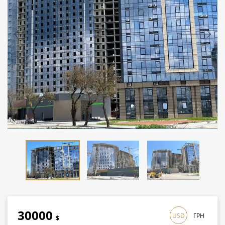
30000
USD
ГРН
$