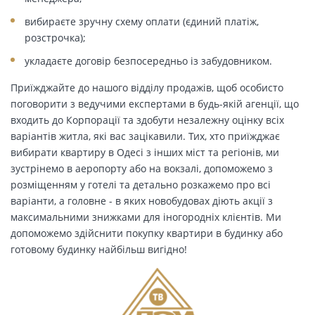
вибираєте зручну схему оплати (єдиний платіж,
розстрочка);
укладаєте договір безпосередньо із забудовником.
Приїжджайте до нашого відділу продажів, щоб особисто
поговорити з ведучими експертами в будь-якій агенції, що
входить до Корпорації та здобути незалежну оцінку всіх
варіантів житла, які вас зацікавили. Тих, хто приїжджає
вибирати квартиру в Одесі з інших міст та регіонів, ми
зустрінемо в аеропорту або на вокзалі, допоможемо з
розміщенням у готелі та детально розкажемо про всі
варіанти, а головне - в яких новобудовах діють акції з
максимальними знижками для іногородніх клієнтів. Ми
допоможемо здійснити покупку квартири в будинку або
готовому будинку найбільш вигідно!