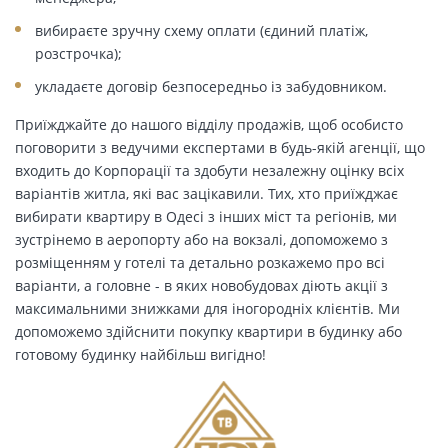
вибираєте зручну схему оплати (єдиний платіж,
розстрочка);
укладаєте договір безпосередньо із забудовником.
Приїжджайте до нашого відділу продажів, щоб особисто
поговорити з ведучими експертами в будь-якій агенції, що
входить до Корпорації та здобути незалежну оцінку всіх
варіантів житла, які вас зацікавили. Тих, хто приїжджає
вибирати квартиру в Одесі з інших міст та регіонів, ми
зустрінемо в аеропорту або на вокзалі, допоможемо з
розміщенням у готелі та детально розкажемо про всі
варіанти, а головне - в яких новобудовах діють акції з
максимальними знижками для іногородніх клієнтів. Ми
допоможемо здійснити покупку квартири в будинку або
готовому будинку найбільш вигідно!