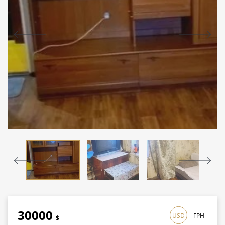
30000
USD
ГРН
$