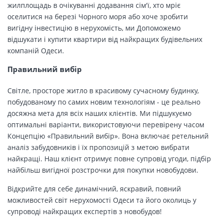
жилплощадь в очікуванні додавання сім'ї, хто мріє
оселитися на березі Чорного моря або хоче зробити
вигідну інвестицію в нерухомість, ми Допоможемо
відшукати і купити квартири від найкращих будівельних
компаній Одеси.
Правильний вибір
Світле, просторе житло в красивому сучасному будинку,
побудованому по самих новим технологіям - це реально
досяжна мета для всіх наших клієнтів. Ми підшукуємо
оптимальні варіанти, використовуючи перевірену часом
Концепцію «Правильний вибір». Вона включає ретельний
аналіз забудовників і їх пропозицій з метою вибрати
найкращі. Наш клієнт отримує повне супровід угоди, підбір
найбільш вигідної розстрочки для покупки новобудови.
Відкрийте для себе динамічний, яскравий, повний
можливостей світ нерухомості Одеси та його околиць у
супроводі найкращих експертів з новобудов!