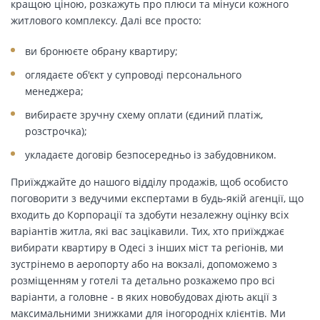
кращою ціною, розкажуть про плюси та мінуси кожного
житлового комплексу. Далі все просто:
ви бронюєте обрану квартиру;
оглядаєте об'єкт у супроводі персонального
менеджера;
вибираєте зручну схему оплати (єдиний платіж,
розстрочка);
укладаєте договір безпосередньо із забудовником.
Приїжджайте до нашого відділу продажів, щоб особисто
поговорити з ведучими експертами в будь-якій агенції, що
входить до Корпорації та здобути незалежну оцінку всіх
варіантів житла, які вас зацікавили. Тих, хто приїжджає
вибирати квартиру в Одесі з інших міст та регіонів, ми
зустрінемо в аеропорту або на вокзалі, допоможемо з
розміщенням у готелі та детально розкажемо про всі
варіанти, а головне - в яких новобудовах діють акції з
максимальними знижками для іногородніх клієнтів. Ми