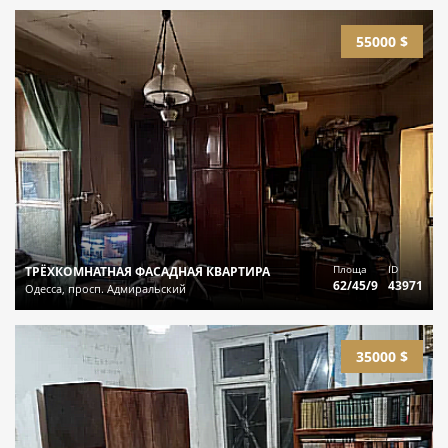
55000 $
Площа
ID
ТРЁХКОМНАТНАЯ ФАСАДНАЯ КВАРТИРА
62/45/9
43971
Одесса, просп. Адмиральский
35000 $