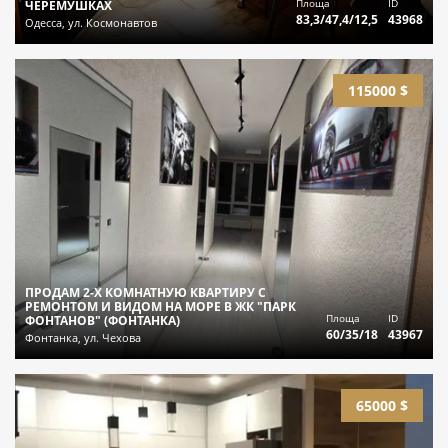
Площа
ID
ЧЕРЕМУШКАХ
83,3/47,4/12,5
43968
Одесса, ул. Космонавтов
115000 $
ПРОДАМ 2-Х КОМНАТНУЮ КВАРТИРУ С
РЕМОНТОМ И ВИДОМ НА МОРЕ В ЖК "ПАРК
Площа
ID
ФОНТАНОВ" (ФОНТАНКА)
60/35/18
43967
Фонтанка, ул. Чехова
65000 $