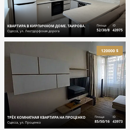
Площа
ID
КВАРТИРА В КИРПИЧНОМ ДОМЕ. ТАИРОВА.
52/30/8
43975
Одесса, ул. Люстдорфская дорога
120000 $
Площа
ID
ТРЁХ КОМНАТНАЯ КВАРТИРА НА ПРОЦЕНКО
85/50/16
43973
Одесса, ул. Проценко