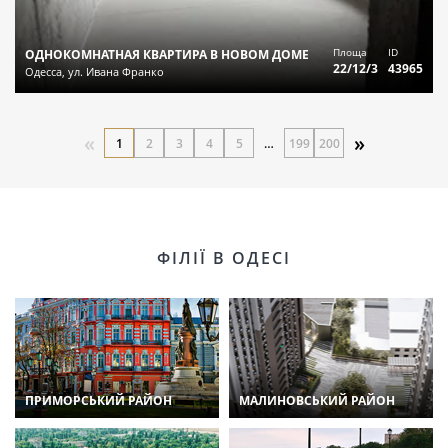
Площа
ID
ОДНОКОМНАТНАЯ КВАРТИРА В НОВОМ ДОМЕ
22/12/3
43965
Одесса, ул. Ивана Франко
«
»
1
2
3
4
5
…
199
200
ФІЛІЇ В ОДЕСІ
ПРИМОРСЬКИЙ РАЙОН
МАЛИНОВСЬКИЙ РАЙОН